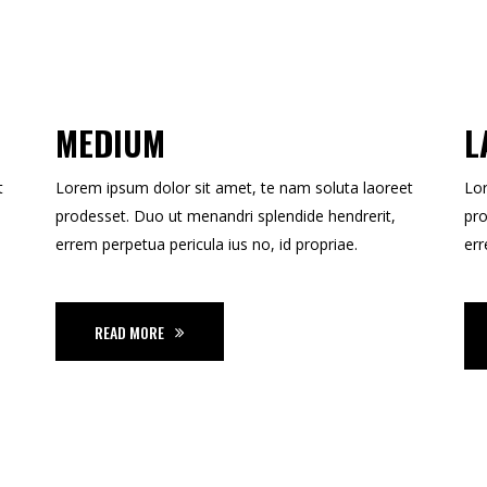
MEDIUM
L
t
Lorem ipsum dolor sit amet, te nam soluta laoreet
Lor
prodesset. Duo ut menandri splendide hendrerit,
pro
errem perpetua pericula ius no, id propriae.
err
READ MORE